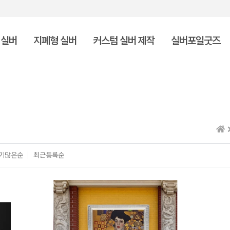
 실버
지폐형 실버
커스텀 실버 제작
실버포일굿즈
기많은순
최근등록순