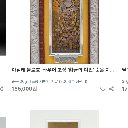
아델레 블로흐-바우어 초상 ‘황금의 여인’ 순은 지폐형 30g 실버99.99%
순은 30g 세로형 지폐형 메달 (300개 한정판매)
30
165,000원
1