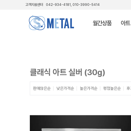
고객지원센터
042-934-4181, 010-3990-5414
월간상품
아트
클래식 아트 실버 (30g)
판매많은순
낮은가격순
높은가격순
평점높은순
후