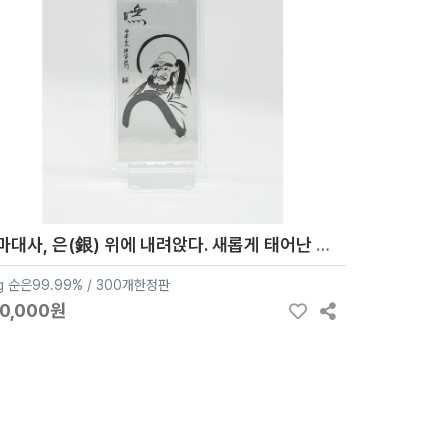
달마대사, 은(銀) 위에 내려앉다. 새롭게 태어난 달마도 순은 99.9% 액자 블리온 실버 30g
g 순은99.99% / 300개한정판
70,000원