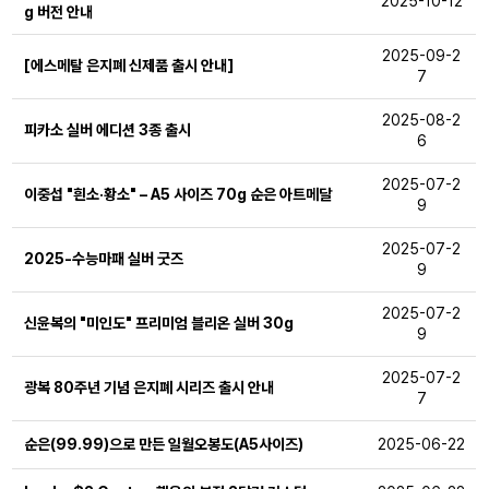
2025-10-12
g 버전 안내
2025-09-2
[에스메탈 은지폐 신제품 출시 안내]
7
2025-08-2
피카소 실버 에디션 3종 출시
6
2025-07-2
이중섭 "흰소·황소" – A5 사이즈 70g 순은 아트메달
9
2025-07-2
2025-수능마패 실버 굿즈
9
2025-07-2
신윤복의 "미인도" 프리미엄 블리온 실버 30g
9
2025-07-2
광복 80주년 기념 은지폐 시리즈 출시 안내
7
순은(99.99)으로 만든 일월오봉도(A5사이즈)
2025-06-22