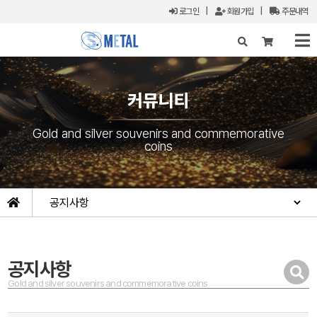
로그인
|
회원가입
|
주문내역
X
커뮤니티
Gold and silver souvenirs and commemorative
coins
공지사항
Gold and silver souvenirs and commemorative coins