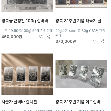
경복궁 근정전 100g 실버바
광복 81주년 기념 태극기 실버바
순은 99.99%(100g) 50개 한정판매
20g순은 4pcs 총 80g (181개 한정
판매)
460,000원
370,000원
사군자 실버바 컬렉션
광복 81주년 기념 아트실버 컬렉션 4종