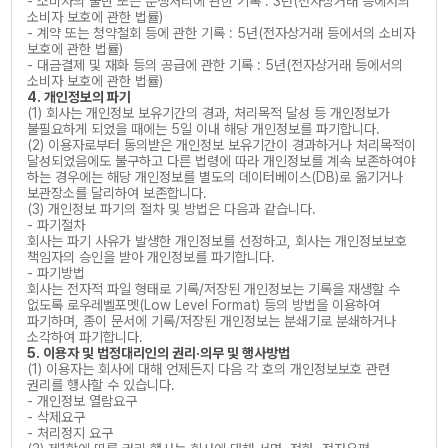
- 소비자의 불만 또는 분쟁처리에 관한 기록 : 3년(전자상거래 등에서의
소비자 보호에 관한 법률)
- 계약 또는 청약철회 등에 관한 기록 : 5년(전자상거래 등에서의 소비자
보호에 관한 법률)
- 대금결제 및 재화 등의 공급에 관한 기록 : 5년(전자상거래 등에서의
소비자 보호에 관한 법률)
4. 개인정보의 파기
(1) 회사는 개인정보 보유기간의 경과, 처리목적 달성 등 개인정보가
불필요하게 되었을 때에는 5일 이내 해당 개인정보를 파기합니다.
(2) 이용자로부터 동의받은 개인정보 보유기간이 경과하거나 처리목적이
달성되었음에도 불구하고 다른 법령에 따라 개인정보를 계속 보존하여야
하는 경우에는 해당 개인정보를 별도의 데이터베이스(DB)로 옮기거나
보관장소를 달리하여 보존합니다.
(3) 개인정보 파기의 절차 및 방법은 다음과 같습니다.
- 파기절차
회사는 파기 사유가 발생한 개인정보를 선정하고, 회사는 개인정보보호
책임자의 승인을 받아 개인정보를 파기합니다.
- 파기방법
회사는 전자적 파일 형태로 기록/저장된 개인정보는 기록을 재생할 수
없도록 로우레벨포멧(Low Level Format) 등의 방법을 이용하여
파기하며, 종이 문서에 기록/저장된 개인정보는 분쇄기로 분쇄하거나
소각하여 파기합니다.
5. 이용자 및 법정대리인의 권리·의무 및 행사방법
(1) 이용자는 회사에 대해 언제든지 다음 각 호의 개인정보보호 관련
권리를 행사할 수 있습니다.
- 개인정보 열람요구
- 삭제요구
- 처리정지 요구