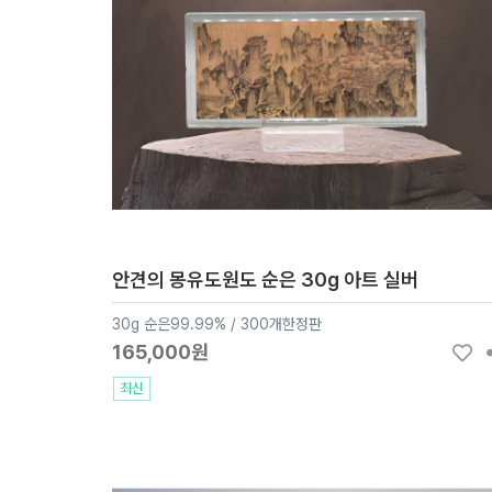
안견의 몽유도원도 순은 30g 아트 실버
30g 순은99.99% / 300개한정판
165,000원
최신