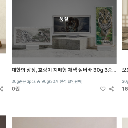
품절
대한의 상징, 호랑이 지폐형 채색 실버바 30g 3종 세트
오
30g순은 3pcs 총 90g(30개 한정 할인판매)
30
0원
1