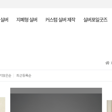
 실버
지폐형 실버
커스텀 실버 제작
실버포일굿즈
기많은순
최근등록순