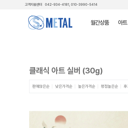
고객지원센터
042-934-4181, 010-3990-5414
월간상품
아트
클래식 아트 실버 (30g)
판매많은순
낮은가격순
높은가격순
평점높은순
후