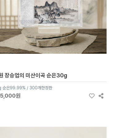
원 장승업의 미산이곡 순은30g
g 순은99.99% / 300개한정판
65,000원