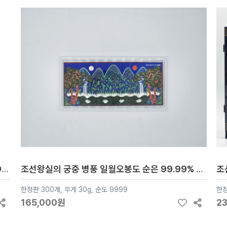
구스타프 클림트《생명의 나무》 실버 아트, 순은 99.99% 액자 블리온 실버 30g
조선왕실의 궁중 병풍 일월오봉도 순은 99.99% 액자 블리온 실버 30g
한정판 300개, 무게 30g, 순도 9999
한정
165,000원
2