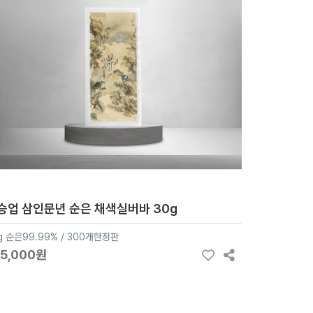
승업 삼인문년 순은 채색실버바 30g
g 순은99.99% / 300개한정판
65,000원