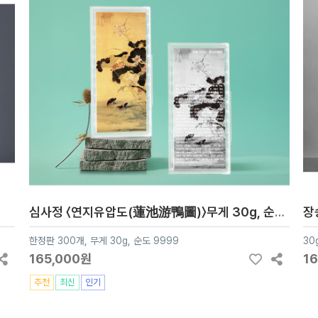
심사정 〈연지유압도(蓮池游鴨圖)〉무게 30g, 순도 9999, 한정판 300개
장
한정판 300개, 무게 30g, 순도 9999
30
165,000원
1
추천
최신
인기