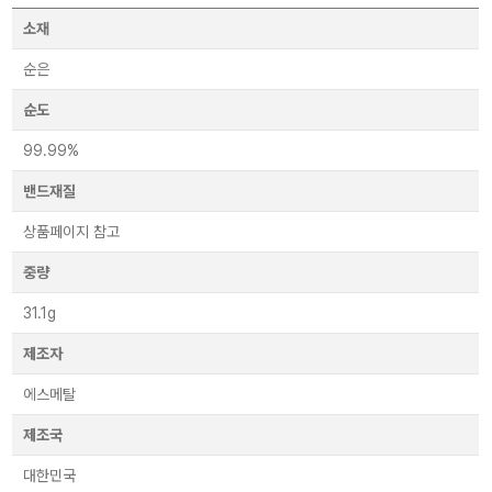
소재
순은
순도
99.99%
밴드재질
상품페이지 참고
중량
31.1g
제조자
에스메탈
제조국
대한민국