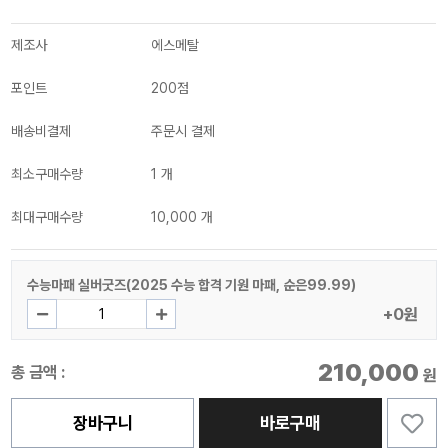
제조사
에스메탈
포인트
200점
배송비결제
주문시 결제
최소구매수량
1 개
최대구매수량
10,000 개
수능마패 실버굿즈(2025 수능 합격 기원 마패, 순은99.99)
+0원
210,000
총 금액 :
원
장바구니
바로구매