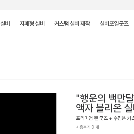
 실버
지폐형 실버
커스텀 실버 제작
실버포일굿즈
"행운의 백만달
액자 블리온 실버
프리미엄 팬 굿즈 + 수집용 커
사용후기 0 개