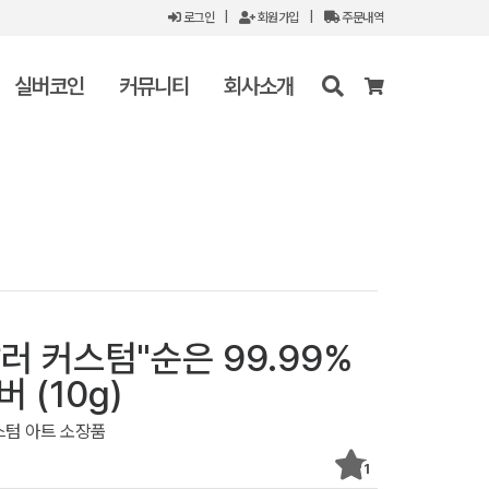
로그인
|
회원가입
|
주문내역
실버코인
커뮤니티
회사소개
러 커스텀"순은 99.99%
 (10g)
스텀 아트 소장품
1