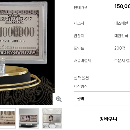
150,0
판매가격
제조사
에스메탈
원산지
대한민국
포인트
200점
배송비결제
주문시 결
선택옵션
제작방식
장바구니