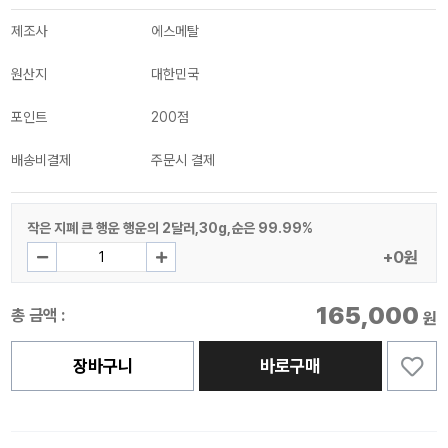
제조사
에스메탈
원산지
대한민국
포인트
200점
배송비결제
주문시 결제
작은 지폐 큰 행운 행운의 2달러,30g,순은 99.99%
+0원
165,000
총 금액 :
원
장바구니
바로구매