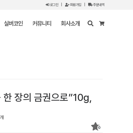
로그인
|
회원가입
|
주문내역
실버코인
커뮤니티
회사소개
 한 장의 금권으로”10g,
0개
0