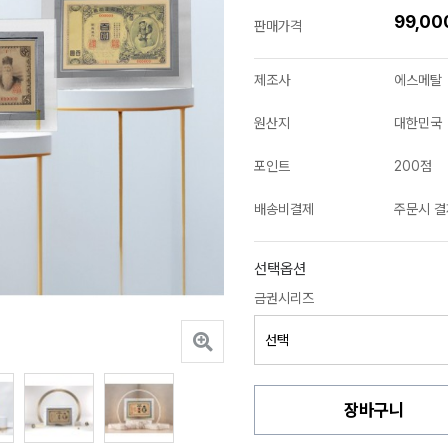
99,0
판매가격
제조사
에스메탈
원산지
대한민국
포인트
200점
배송비결제
주문시 결
선택옵션
금권시리즈
장바구니