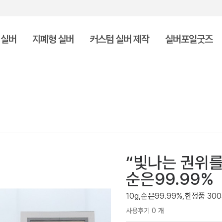
 실버
지폐형 실버
커스텀 실버 제작
실버포일굿즈
“빛나는 권위를
순은99.99%
10g,순은99.99%,한정품 30
사용후기 0 개