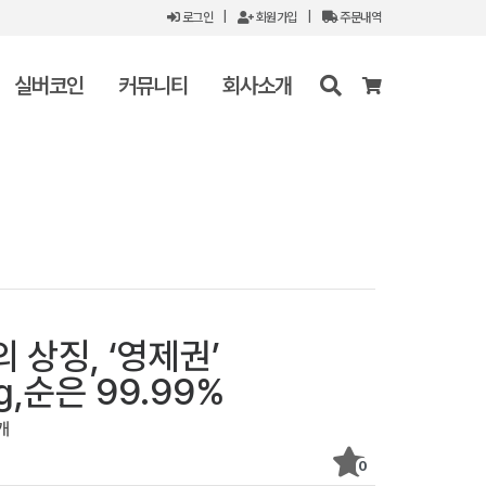
로그인
|
회원가입
|
주문내역
실버코인
커뮤니티
회사소개
 상징, ‘영제권’
,순은 99.99%
개
0