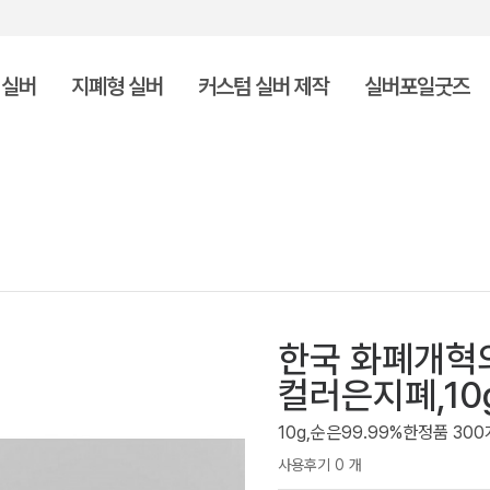
 실버
지폐형 실버
커스텀 실버 제작
실버포일굿즈
한국 화폐개혁의
컬러은지폐,10g
10g,순은99.99%한정품 300
사용후기 0 개