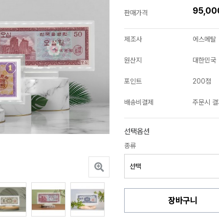
95,0
판매가격
제조사
에스메탈
원산지
대한민국
포인트
200점
배송비결제
주문시 결
선택옵션
종류
장바구니