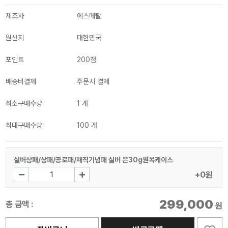
제조사
에스메탈
원산지
대한민국
포인트
200점
배송비결제
주문시 결제
최소구매수량
1 개
최대구매수량
100 개
실버상패/상패/공로패/재직기념패 실버 은30g원목케이스
+0원
299,000
총 금액 :
원