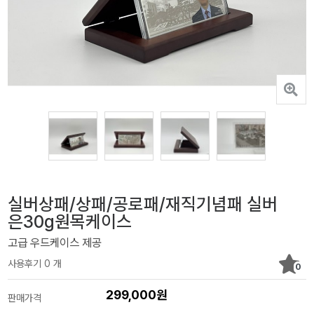
실버상패/상패/공로패/재직기념패 실버
은30g원목케이스
고급 우드케이스 제공
사용후기 0 개
0
299,000원
판매가격