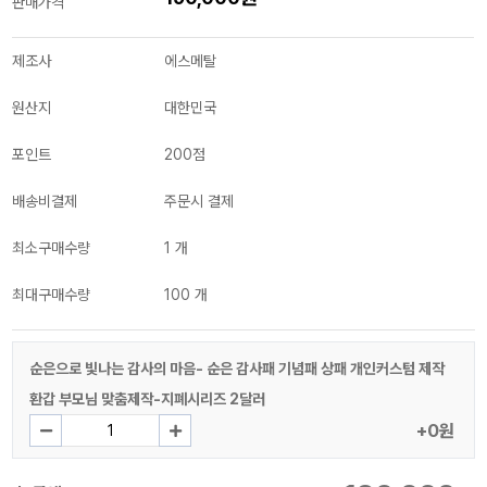
판매가격
제조사
에스메탈
원산지
대한민국
포인트
200점
배송비결제
주문시 결제
최소구매수량
1 개
최대구매수량
100 개
순은으로 빛나는 감사의 마음- 순은 감사패 기념패 상패 개인커스텀 제작
환갑 부모님 맞춤제작-지폐시리즈 2달러
+0원