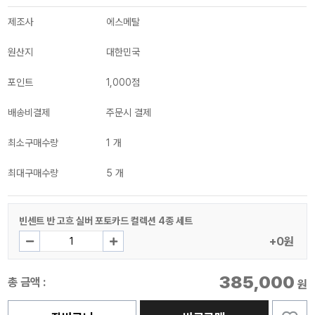
제조사
에스메탈
원산지
대한민국
포인트
1,000점
배송비결제
주문시 결제
최소구매수량
1 개
최대구매수량
5 개
빈센트 반 고흐 실버 포토카드 컬렉션 4종 세트
+0원
385,000
총 금액 :
원