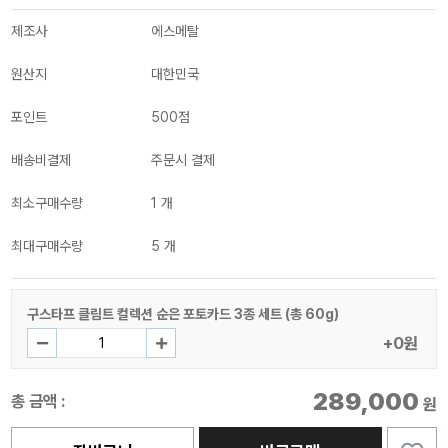
제조사
에스메탈
원산지
대한민국
포인트
500점
배송비결제
주문시 결제
최소구매수량
1 개
최대구매수량
5 개
구스타프 클림트 컬렉션 순은 포토카드 3종 세트 (총 60g)
+0원
289,000
총 금액 :
원