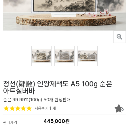
정선(鄭敾) 인왕제색도 A5 100g 순은
아트실버바
순은 99.99%(100g) 50개 한정판매
사용후기 1 개
0
445,000원
판매가격