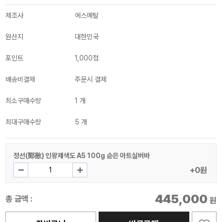
제조사
에스메탈
원산지
대한민국
포인트
1,000점
배송비결제
주문시 결제
최소구매수량
1 개
최대구매수량
5 개
정선(鄭敾) 인왕제색도 A5 100g 순은 아트실버바
+0원
445,000
총 금액 :
원