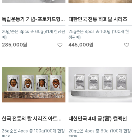
독립운동가 기념-포토카드형 아트실버 3종
대한민국 전통 하회탈 시리즈
20g/순은 3pcs 총 60g(81개 한정판
25g순은 4pcs 총 100g (100개 한
매)
정판매)
285,000원
445,000원
한국 전통의 탈 시리즈 아트실버 4종
대한민국 4대 궁(宮) 컬렉션
25g순은 4pcs 총 100g(100개 한정
20g순은 4pcs 총 80g (100개 한정
판매)
판매)