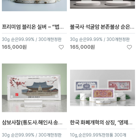
프리미엄 블리온 실버－“법정스님”、 순은 30g 은지폐
불국사 석굴암 본존불상 순은 30g 은지폐
30g 순은99.99% / 300개한정판
30g 순은99.99% / 300개한정판
165,000원
165,000원
삼보사찰(통도사.해인사.송광사) 30g 리미티드 에디션
한국 화폐개혁의 상징, ‘영제권’ 컬러은지폐,10g,순은 99.99%
30g 순은99.99% / 300개한정판
10g,순은99.99%한정품 300개