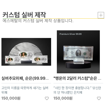
커스텀 실버 제작
에스메탈의 커스텀 실버 제작 상품입니다.
실버추모위패, 순은(99.99%), 10g
"행운의 2달러 커스텀"순은 99.99% 액자 블리온 실버 (10g)
고인의 이름을 따뜻하게 새기는 실버
“사진 한 장이면 충분합니다.” 당신만
위패
의 단 하나뿐인 은지폐
150,000원
150,000원