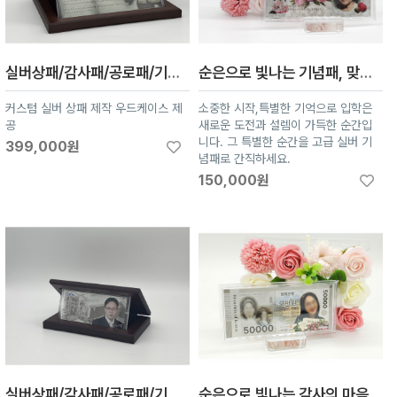
실버상패/감사패/공로패/기념패 정년퇴임 커스텀 실버, 순은 99.99 은35g, 70g
순은으로 빛나는 기념패, 맞춤형 고품격 디자인 제작- 순은 감사패 기념패 상패 입학기념 개인커스텀 제작
커스텀 실버 상패 제작 우드케이스 제
소중한 시작,특별한 기억으로 입학은
공
새로운 도전과 설렘이 가득한 순간입
니다. 그 특별한 순간을 고급 실버 기
399,000원
념패로 간직하세요.
150,000원
실버상패/감사패/공로패/기념패 커스텀 실버 은10g
순은으로 빛나는 감사의 마음- 순은 감사패 기념패 상패 개인커스텀 제작 환갑 부모님 맞춤제작 -지폐시리즈 5만원권