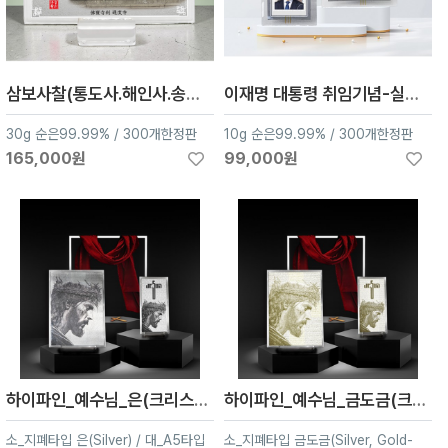
삼보사찰(통도사.해인사.송광사) 30g 리미티드 에디션
이재명 대통령 취임기념-실버포일 굿즈(순은 99.99%, 10g)
30g 순은99.99% / 300개한정판
10g 순은99.99% / 300개한정판
165,000원
99,000원
하이파인_예수님_은(크리스마스액자)
하이파인_예수님_금도금(크리스마스액자)
소_지폐타입 은(Silver) / 대_A5타입
소_지폐타입 금도금(Silver, Gold-