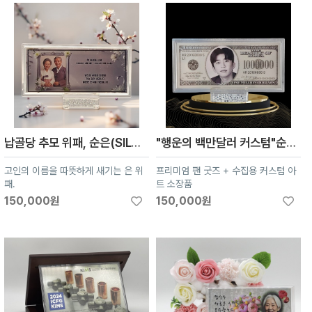
납골당 추모 위패, 순은(SILVER)99.99% , 부모님 영정 액자, 봉안당 위패(주문제작)
"행운의 백만달러 커스텀"순은 99.99% 액자 블리온 실버 (10g)
고인의 이름을 따뜻하게 새기는 은 위
프리미엄 팬 굿즈 + 수집용 커스텀 아
패.
트 소장품
150,000원
150,000원