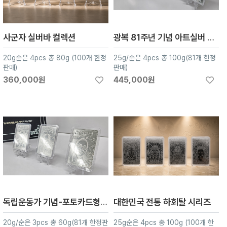
사군자 실버바 컬렉션
광복 81주년 기념 아트실버 컬렉션 4종
20g순은 4pcs 총 80g (100개 한정
25g/순은 4pcs 총 100g(81개 한정
판매)
판매)
360,000원
445,000원
독립운동가 기념-포토카드형 아트실버 3종
대한민국 전통 하회탈 시리즈
20g/순은 3pcs 총 60g(81개 한정판
25g순은 4pcs 총 100g (100개 한